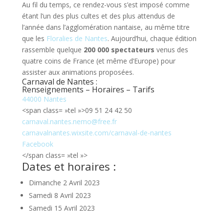
Au fil du temps, ce rendez-vous s’est imposé comme
étant l’un des plus cultes et des plus attendus de
l’année dans l’agglomération nantaise, au même titre
que les
Floralies de Nantes
. Aujourd’hui, chaque édition
rassemble quelque
200 000 spectateurs
venus des
quatre coins de France (et même d’Europe) pour
assister aux animations proposées.
Carnaval de Nantes :
Renseignements – Horaires – Tarifs
44000 Nantes
<span class= »tel »>09 51 24 42 50
carna
val.n
antes
.nemo
@free
.fr
carna
valna
ntes.
wixsi
te.co
m/car
naval
-de-n
antes
Facebook
</span class= »tel »>
Dates et horaires :
Dimanche 2 Avril 2023
Samedi 8 Avril 2023
Samedi 15 Avril 2023