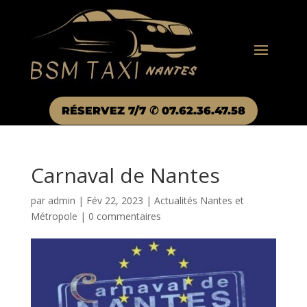
RÉSERVEZ 7/7 ✆ 07.62.36.47.58
Carnaval de Nantes
par
admin
|
Fév 22, 2023
|
Actualités Nantes et
Métropole
|
0 commentaires